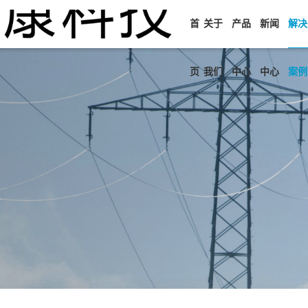
首
关于
产品
新闻
解决
页
我们
中心
中心
案例