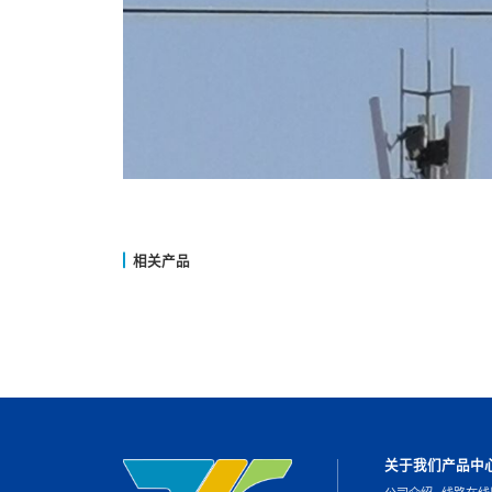
相关产品
关于我们
产品中