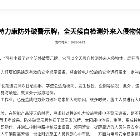
特力康防外破警示牌，全天候自检测外来入侵物
发布时间：2025-06-13
示牌，“可别小看了这个防外破警示牌，它可以全天候自检测外来入侵物体，展开
电力杆塔如果缺乏有效的安全警示设备，将会给电力设施的安全运行带来一定冲
于长期遭受风吹日晒雨淋，
字迹
会逐渐
模糊、
发生
锈蚀、歪倒
等情况；此外，这
设施防触碰，效果处于劣势地位。
施工作业，也是造成电力外力破坏隐患加大的原因，
很多时候，施工人员
进行大
风险，在智能产品漫天的时代，寻求针对性的电力设施智能电子警示设备，是不
攀爬”等多重效果。防外破警示牌包括了警示发光牌、太阳能电池板、喇叭、集成
立即动作，并通过控制电路控制发出语音、频闪警告，提醒靠近的人员注意安全
行人车辆提高警惕，也
让
附近
施工人员
做到
心中有数
，一方面
为电网安全稳定运