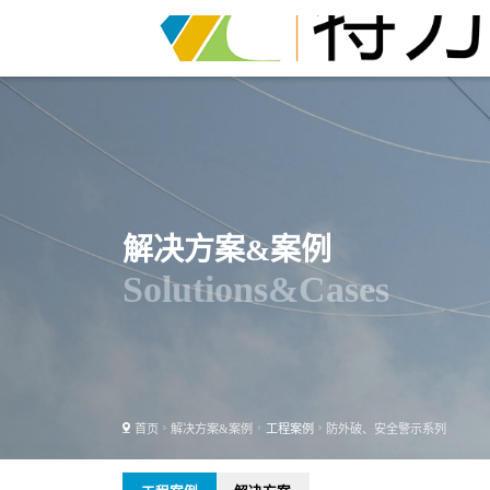
解决方案&案例
Solutions&Cases
首页
解决方案&案例
工程案例
防外破、安全警示系列