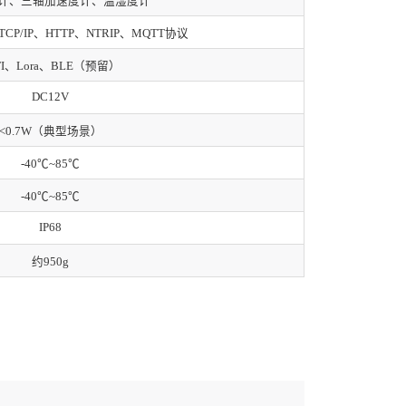
计、三轴加速度计、温湿度计
P/IP、HTTP、NTRIP、MQTT协议
FI、Lora、BLE（预留）
DC12V
<0.7W（典型场景）
-40℃~85℃
-40℃~85℃
IP68
约950g