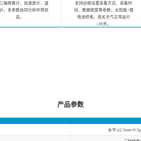
三轴倾角计、加速度计、温
支持远程设置采集方式、采集时
计，多参数协同分析杆塔状
间、数据密度等参数；太阳能+锂
态。
电池供电，恶劣天气正常运行
≥30天。
产品参数
水平±(2.5mm+0.5