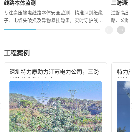
线路本体监测
三跨通
专注高压输电线路本体安全监测，精准识别绝缘
适配高压
子、电缆头破损及异物悬挂隐患，实时守护线路
路、公路
核心部件稳定运行。
全。
工程案例
深圳特力康助力江苏电力公司，三跨
特力康
线路从此稳如泰山
州输