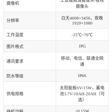
工业级高清摄像头/夜视
摄像机
摄像头
白天4608×3456，夜晚
分辨率
1920×1080
工作温度
-25℃~70℃
JPG
图片格式
移动、电信、联通全网
通讯要求
通
IP66
防水等级
太阳能板6V/15W，蓄电
供电规格
池3.7V/10AH-20AH（可
选）
≤0.15W
待机功耗