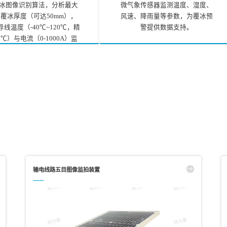
覆冰图像识别算法，分析最大
微气象传感器监测温度、湿度、
覆冰厚度（可达50mm），
风速、降雨量等参数，为覆冰预
线温度（-40℃~120℃，精
警提供数据支持。
1℃）与电流（0-1000A）监
测。
输电线路五目图像监拍装置