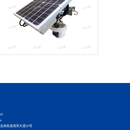
69
om
龙岗街道清风大道39号