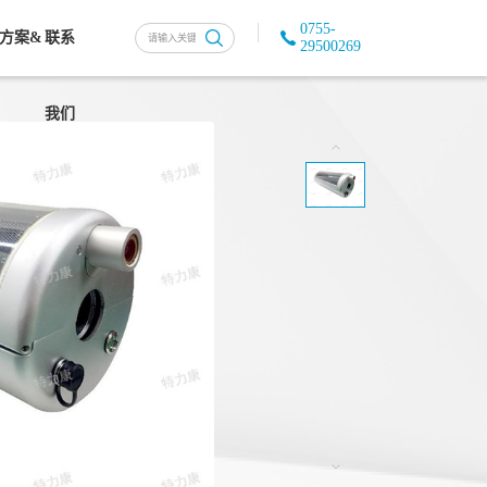
0755-
方案&
联系
29500269
我们