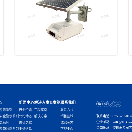
心
新闻中心
解决方案&案例
联系我们
监测系列
行业资讯
工程案例
联系方式
联系电话：
0755-295002
安全警示系列
公司动态
解决方案
销售区域
企业邮箱：
sztlk@163.c
患系列
菁英之歌
诚聘英才
公司地址：
深圳市龙岗区
隐患监测系列
中标信息
下载中心