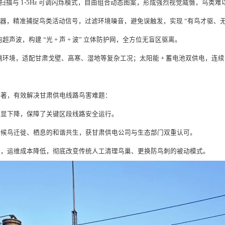
° 旋转扫描与 1-5Hz 可调闪烁模式，自由组合动态图案，形成强烈视觉威慑，鸟类
与拾音器，精准捕捉鸟类活动信号，过滤环境噪音，避免误触发，实现 “有鸟才驱、
声波，构建 “光 + 声 + 波” 立体防护网，全方位无盲区驱离。
 60℃极端环境，适配甘肃戈壁、高寒、湿地等复杂工况；太阳能 + 蓄电池双供电
显著，有效解决甘肃供电线路鸟害难题：
明显下降，保障了关键区段线路安全运行。
与候鸟迁徙、栖息的和谐共生，获甘肃供电公司与生态部门双重认可。
检，运维成本降低，彻底改变传统人工清理鸟巢、更换防鸟刺的被动模式。