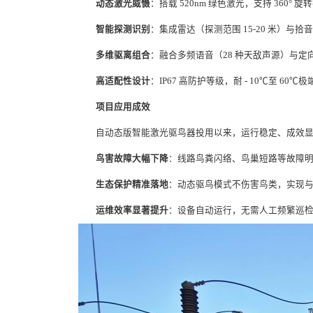
动态激光威慑
：搭载 520nm 绿色激光，支持 360
智能探测识别
：集成雷达（探测范围 15-20 米）
多维驱离组合
：融合多频语音（28 种天敌声源）与定向超
高适配性设计
：IP67 高防护等级，耐 - 10℃至
项目应用成效
自动态版智能激光驱鸟器投用以来，运行稳定、成效
鸟害故障大幅下降
：线路鸟粪闪络、鸟巢短路等故障
生态保护精准落地
：动态驱鸟模式不伤害鸟类，实现
运维效率显著提升
：设备自动运行，无需人工频繁巡