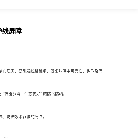
护线屏障
核心隐患，易引发线路跳闸，既影响供电可靠性，也危及鸟
“智能驱离 + 生态友好” 的防鸟防线。
应、防护效果衰减的痛点。