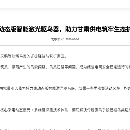
动态版智能激光驱鸟器，助力甘肃供电筑牢生态
发布时间：2026-05-06
大天鹅等珍稀鸟类的迁徙驿站与繁衍家园。
塔筑巢、停落产生的鸟粪闪络、鸟巢短路等问题，成为威胁电网安全稳定运行的
电公司批量引入我司特力康
动态版智能激光驱鸟器
，部署于鸟类密集活动区段，构建 
，核心采用
动态激光 + 多维度探测
技术体系，彻底解决传统驱鸟手段易被鸟类适